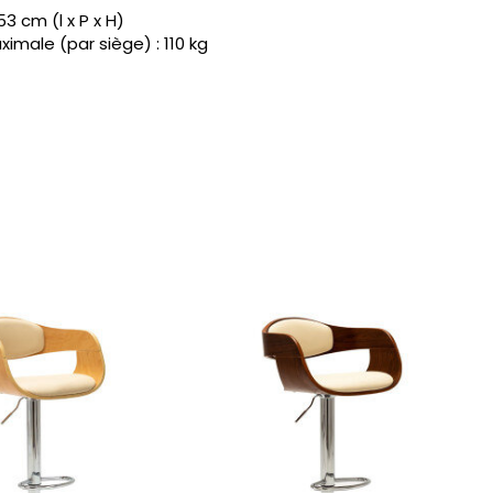
53 cm (l x P x H)
male (par siège) : 110 kg