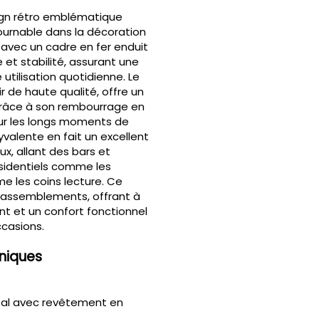
ign rétro emblématique
urnable dans la décoration
é avec un cadre en fer enduit
e et stabilité, assurant une
 utilisation quotidienne. Le
ir de haute qualité, offre un
 grâce à son rembourrage en
ur les longs moments de
valente en fait un excellent
ux, allant des bars et
sidentiels comme les
me les coins lecture. Ce
 rassemblements, offrant à
ant et un confort fonctionnel
ccasions.
niques
tal avec revêtement en