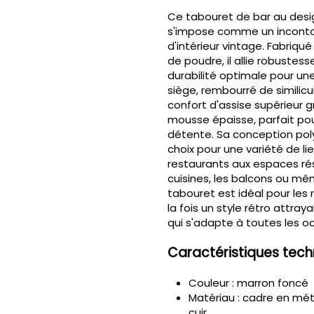
Ce tabouret de bar au des
s'impose comme un inconto
d'intérieur vintage. Fabriqu
de poudre, il allie robustess
durabilité optimale pour une
siège, rembourré de similicu
confort d'assise supérieur
mousse épaisse, parfait po
détente. Sa conception poly
choix pour une variété de lie
restaurants aux espaces ré
cuisines, les balcons ou mê
tabouret est idéal pour les
la fois un style rétro attray
qui s'adapte à toutes les o
Caractéristiques tech
Couleur : marron foncé
Matériau : cadre en mé
cuir