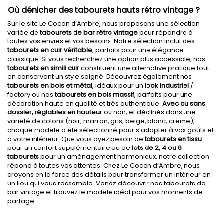
Où dénicher des tabourets hauts rétro vintage ?
Sur le site Le Cocon d’Ambre, nous proposons une sélection
variée de
tabourets de bar rétro vintage
pour répondre à
toutes vos envies et vos besoins. Notre sélection inclut des
tabourets en cuir véritable
, parfaits pour une élégance
classique. Si vous recherchez une option plus accessible, nos
tabourets en simili cuir
constituent une alternative pratique tout
en conservant un style soigné. Découvrez également nos
tabourets en bois et métal
, idéaux pour un
look industriel
/
factory ou nos
tabourets en bois massif
, parfaits pour une
décoration haute en qualité et très authentique.
Avec ou sans
dossier,
réglables en hauteur
ou non, et déclinés dans une
variété de coloris (noir, marron, gris, beige, blanc, crème),
chaque modèle a été sélectionné pour s’adapter à vos goûts et
à votre intérieur. Que vous ayez besoin de
tabourets en tissu
pour un confort supplémentaire ou de
lots de 2, 4 ou 6
tabourets
pour un aménagement harmonieux, notre collection
répond à toutes vos attentes. Chez Le Cocon d’Ambre, nous
croyons en la force des détails pour transformer un intérieur en
un lieu qui vous ressemble. Venez découvrir nos tabourets de
bar vintage et trouvez le modèle idéal pour vos moments de
partage.