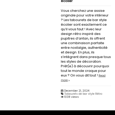
écolier
Vous cherchez une assise
originale pour votre intérieur
? Les tabourets de bar style
écolier sont exactement ce
qu’il vous faut ! Avec leur
design rétro inspiré des
pupitres d’antan, ils offrent
une combinaison parfaite
entre nostalgie, authenticité
et design. En plus, ils
s’intègrent dans presque tous
les styles de décoration.
Prêt(e) à découvrir pourquoi
tout le monde craque pour
eux ? On vous dit tout !
Read
more
December 21, 2024
Tabourets de bar style Rétro
1038 views