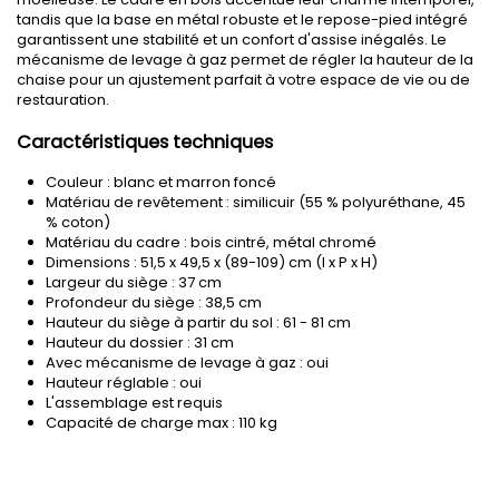
tandis que la base en métal robuste et le repose-pied intégré
garantissent une stabilité et un confort d'assise inégalés. Le
mécanisme de levage à gaz permet de régler la hauteur de la
chaise pour un ajustement parfait à votre espace de vie ou de
restauration.
Caractéristiques techniques
Couleur : blanc et marron foncé
Matériau de revêtement : similicuir (55 % polyuréthane, 45
% coton)
Matériau du cadre : bois cintré, métal chromé
Dimensions : 51,5 x 49,5 x (89-109) cm (l x P x H)
Largeur du siège : 37 cm
Profondeur du siège : 38,5 cm
Hauteur du siège à partir du sol : 61 - 81 cm
Hauteur du dossier : 31 cm
Avec mécanisme de levage à gaz : oui
Hauteur réglable : oui
L'assemblage est requis
Capacité de charge max : 110 kg