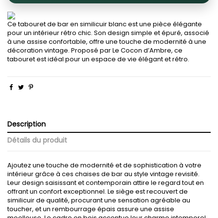
Ce tabouret de bar en similicuir blanc est une pièce élégante
pour un intérieur rétro chic. Son design simple et épuré, associé
à une assise confortable, offre une touche de modernité à une
décoration vintage. Proposé par Le Cocon d’Ambre, ce
tabouret est idéal pour un espace de vie élégant et rétro.
Description
Détails du produit
Ajoutez une touche de modernité et de sophistication à votre
intérieur grâce à ces chaises de bar au style vintage revisité.
Leur design saisissant et contemporain attire le regard tout en
offrant un confort exceptionnel. Le siège est recouvert de
similicuir de qualité, procurant une sensation agréable au
toucher, et un rembourrage épais assure une assise
moelleuse. Le cadre en bois accentue leur charme intemporel,