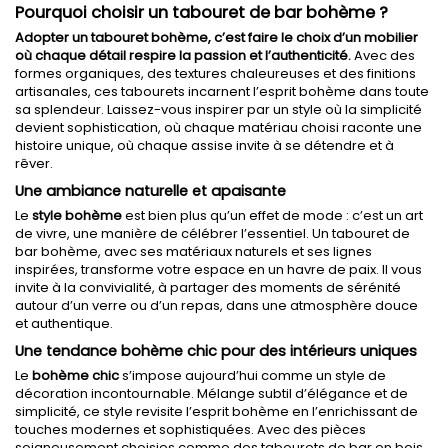
Pourquoi choisir un tabouret de bar bohème ?
Adopter un tabouret bohème, c’est faire le choix d’un mobilier
où chaque détail respire la passion et l’authenticité.
Avec des
formes organiques, des textures chaleureuses et des finitions
artisanales, ces tabourets incarnent l’esprit bohème dans toute
sa splendeur. Laissez-vous inspirer par un style où la simplicité
devient sophistication, où chaque matériau choisi raconte une
histoire unique, où chaque assise invite à se détendre et à
rêver.
Une ambiance naturelle et apaisante
Le
style bohème
est bien plus qu’un effet de mode : c’est un art
de vivre, une manière de célébrer l’essentiel. Un tabouret de
bar bohème, avec ses matériaux naturels et ses lignes
inspirées, transforme votre espace en un havre de paix. Il vous
invite à la convivialité, à partager des moments de sérénité
autour d’un verre ou d’un repas, dans une atmosphère douce
et authentique.
Une tendance bohème chic pour des intérieurs uniques
Le
bohème chic
s’impose aujourd’hui comme un style de
décoration incontournable. Mélange subtil d’élégance et de
simplicité, ce style revisite l’esprit bohème en l’enrichissant de
touches modernes et sophistiquées. Avec des pièces
soigneusement choisies comme des tabourets de bar en bois,