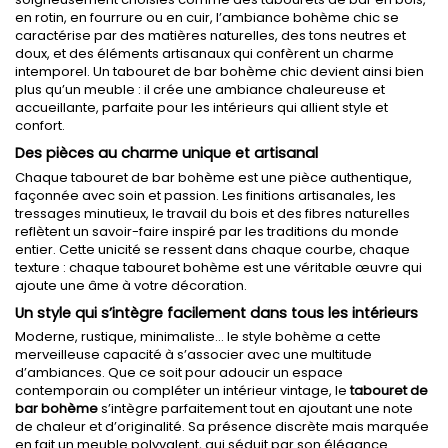
en rotin, en fourrure ou en cuir, l’ambiance bohème chic se
caractérise par des matières naturelles, des tons neutres et
doux, et des éléments artisanaux qui confèrent un charme
intemporel. Un tabouret de bar bohème chic devient ainsi bien
plus qu’un meuble : il crée une ambiance chaleureuse et
accueillante, parfaite pour les intérieurs qui allient style et
confort.
Des pièces au charme unique et artisanal
Chaque tabouret de bar bohème est une pièce authentique,
façonnée avec soin et passion. Les finitions artisanales, les
tressages minutieux, le travail du bois et des fibres naturelles
reflètent un savoir-faire inspiré par les traditions du monde
entier. Cette unicité se ressent dans chaque courbe, chaque
texture : chaque tabouret bohème est une véritable œuvre qui
ajoute une âme à votre décoration.
Un style qui s’intègre facilement dans tous les intérieurs
Moderne, rustique, minimaliste… le style bohème a cette
merveilleuse capacité à s’associer avec une multitude
d’ambiances. Que ce soit pour adoucir un espace
contemporain ou compléter un intérieur vintage, le
tabouret de
bar bohème
s’intègre parfaitement tout en ajoutant une note
de chaleur et d’originalité. Sa présence discrète mais marquée
en fait un meuble polyvalent, qui séduit par son élégance