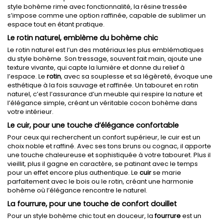
style bohème rime avec fonctionnalité, la résine tressée
s’impose comme une option raffinée, capable de sublimer un
espace tout en étant pratique.
Le rotin naturel, emblème du bohème chic
Le rotin naturel est l’un des matériaux les plus emblématiques
du style bohème. Son tressage, souvent fait main, ajoute une
texture vivante, qui capte la lumière et donne du relief à
l’espace. Le
rotin
, avec sa souplesse et sa légèreté, évoque une
esthétique à la fois sauvage et raffinée. Un tabouret en rotin
naturel, c’est l’assurance d’un meuble qui respire la nature et
l’élégance simple, créant un véritable cocon bohème dans
votre intérieur.
Le cuir, pour une touche d’élégance confortable
Pour ceux qui recherchent un confort supérieur, le cuir est un
choix noble et raffiné. Avec ses tons bruns ou cognac, il apporte
une touche chaleureuse et sophistiquée à votre tabouret. Plus il
vieillit, plus il gagne en caractère, se patinant avec le temps
pour un effet encore plus authentique. Le
cuir
se marie
parfaitement avec le bois ou le rotin, créant une harmonie
bohème où l’élégance rencontre le naturel.
La fourrure, pour une touche de confort douillet
Pour un style bohème chic tout en douceur, la
fourrure
est un