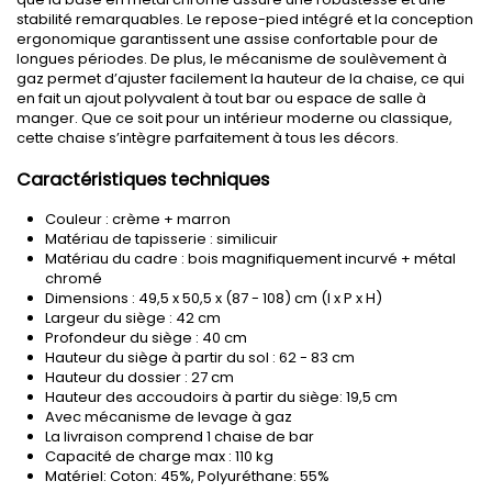
stabilité remarquables. Le repose-pied intégré et la conception
ergonomique garantissent une assise confortable pour de
longues périodes. De plus, le mécanisme de soulèvement à
gaz permet d’ajuster facilement la hauteur de la chaise, ce qui
en fait un ajout polyvalent à tout bar ou espace de salle à
manger. Que ce soit pour un intérieur moderne ou classique,
cette chaise s’intègre parfaitement à tous les décors.
Caractéristiques techniques
Couleur : crème + marron
Matériau de tapisserie : similicuir
Matériau du cadre : bois magnifiquement incurvé + métal
chromé
Dimensions : 49,5 x 50,5 x (87 - 108) cm (l x P x H)
Largeur du siège : 42 cm
Profondeur du siège : 40 cm
Hauteur du siège à partir du sol : 62 - 83 cm
Hauteur du dossier : 27 cm
Hauteur des accoudoirs à partir du siège: 19,5 cm
Avec mécanisme de levage à gaz
La livraison comprend 1 chaise de bar
Capacité de charge max : 110 kg
Matériel: Coton: 45%, Polyuréthane: 55%