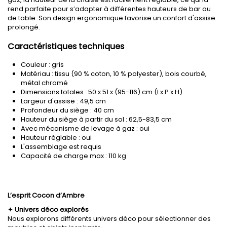
rend parfaite pour s’adapter à différentes hauteurs de bar ou
de table. Son design ergonomique favorise un confort d'assise
prolongé.
Caractéristiques techniques
Couleur : gris
Matériau : tissu (90 % coton, 10 % polyester), bois courbé,
métal chromé
Dimensions totales : 50 x 51 x (95-116) cm (l x P x H)
Largeur d'assise : 49,5 cm
Profondeur du siège : 40 cm
Hauteur du siège à partir du sol : 62,5-83,5 cm
Avec mécanisme de levage à gaz : oui
Hauteur réglable : oui
L'assemblage est requis
Capacité de charge max : 110 kg
L’esprit Cocon d’Ambre
✦
Univers déco explorés
Nous explorons différents univers déco pour sélectionner des