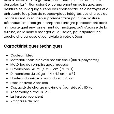
durables. La finition soignée, comprenant un polissage, une
peinture et un laquage, rend ces chaises faciles à nettoyer et à
entretenir. Équipées de repose-pieds intégrés, ces chaises de
bar assurent un soutien supplémentaire pour une posture
détendue. Leur design intemporel s’intègre parfaitement dans
n’importe quel environnement domestique, qu’il s’agisse de la
cuisine, de la salle à manger ou du salon, pour ajouter une
touche chaleureuse et conviviale à votre décor.
Caractéristiques techniques
Couleur : bleu
Matériau : bois d’hévéa massif, tissu (100 % polyester)
Matériau de remplissage : mousse
Dimensions : 45 x 51,5 x 113 cm (l x P x H)
Dimensions du siège : 44 x 42 cm (l x P)
Hauteur du siège à partir du sol : 75 cm
Dossier avec 2 oreilles
Capacité de charge maximale (par siège) : 110 kg
Assemblage requis : oui
La livraison contient :
2 x chaise de bar