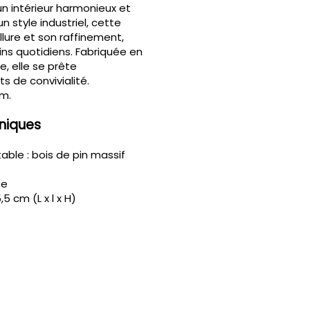
un intérieur harmonieux et
n style industriel, cette
llure et son raffinement,
ns quotidiens. Fabriquée en
e, elle se prête
 de convivialité.
cm.
niques
able : bois de pin massif
te
5 cm (L x l x H)