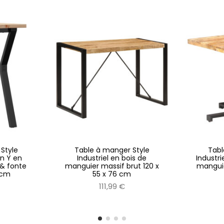
Style
Table à manger Style
Tabl
en Y en
Industriel en bois de
Industri
 & fonte
manguier massif brut 120 x
manguie
5 cm
55 x 76 cm
111,99 €