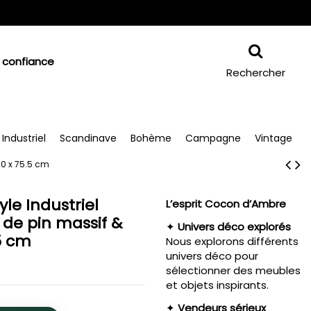
 confiance
Rechercher
Industriel
Scandinave
Bohème
Campagne
Vintage
90 x 75.5 cm
le Industriel
L’esprit Cocon d’Ambre
 de pin massif &
✦
Univers déco explorés
.5 cm
Nous explorons différents
univers déco pour
sélectionner des meubles
et objets inspirants.
✦
Vendeurs sérieux