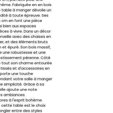
ohème. Fabriquée en en bois
e table à manger dévoile un
idité à toute épreuve. Ses
5 cm en font une pièce
si bien aux espaces
èces à vivre. Dans un décor
merveille avec des chaises en
ier, et des éléments bruts
n et épuré. Son bois massif,
re une robustesse et une
vestissement pérenne. Côté
e tout son charme entourée
s tissés et d'accessoires en
pporte une touche
rendant votre salle à manger
e simplicité. Grâce à sa
elle ajoute une note
les ambiances
pres à l'esprit bohème.
 cette table est le choix
ongler entre des styles