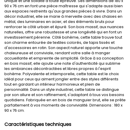
unique et une solidité à toute épreuve. Ses dimensions de 180 x
90 x 76 cm en font une pièce maîtresse qui s'adapte aussi bien
aux espaces restreints qu'aux grandes pièces à vivre. Dans un
décor industriel, elle se marie à merveille avec des chaises en
métal, des luminaires en acier, et des éléments bruts pour
renforcer le côté urbain et épuré. Son bois massif, aux nuances
naturelles, offre une robustesse et une longévité qui en font un
investissement pérenne. Côté bohème, cette table trouve tout
son charme entourée de textiles colorés, de tapis tissés et
d'accessoires en rotin. Son aspect naturel apporte une touche
chaleureuse et conviviale, rendant votre salle à manger
accueillante et empreinte de simplicité. Grâce à sa conception
en bois massif, elle ajoute une note d'authenticité qui sublime
les ambiances décontractées et libres propres à l'esprit
bohème. Polyvalente et intemporelle, cette table est le choix
idéal pour ceux qui aiment jongler entre des styles différents
tout en gardant un intérieur harmonieux et plein de
personnalité. Dans un style industriel, cette table se distingue
par son allure et son raffinement, s'adaptant à tous vos besoins
quotidiens. Fabriquée en en bois de manguier brut, elle se prête
parfaitement à vos moments de convivialité. Dimensions : 180 x
90 x 76 cm.
Caractéristiques techniques