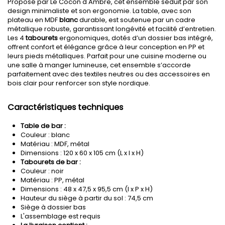
Proposé par Le Cocon d'Ambre, cet ensemble séduit par son
design minimaliste et son ergonomie. La table, avec son
plateau en MDF
blanc
durable, est soutenue par un cadre
métallique robuste, garantissant longévité et facilité d’entretien.
Les 4
tabourets
ergonomiques, dotés d’un dossier bas intégré,
offrent confort et élégance grâce à leur conception en PP et
leurs pieds métalliques. Parfait pour une cuisine moderne ou
une salle à manger lumineuse, cet ensemble s’accorde
parfaitement avec des textiles neutres ou des accessoires en
bois clair pour renforcer son style nordique.
Caractéristiques techniques
Table de bar :
Couleur : blanc
Matériau : MDF, métal
Dimensions : 120 x 60 x 105 cm (L x l x H)
Tabourets de bar :
Couleur : noir
Matériau : PP, métal
Dimensions : 48 x 47,5 x 95,5 cm (l x P x H)
Hauteur du siège à partir du sol : 74,5 cm
Siège à dossier bas
L'assemblage est requis