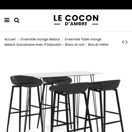
Accueil
Ensemble mange debout
Ensemble Table mange
debout Scandinave avec 4 tabourets - Blanc et noir - Bois et métal